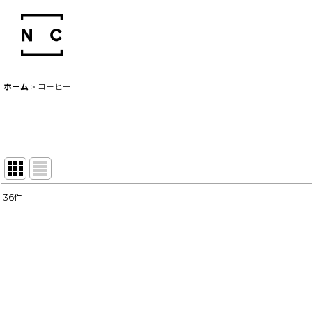
ホーム
>
コーヒー
36
件
サブカテゴリ
:
表示数
:
並び順
: