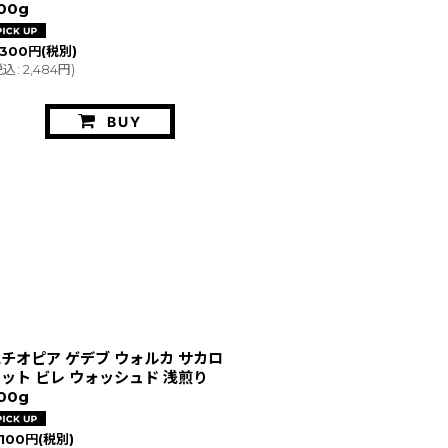
00g
,300
円
(税別)
税込
:
2,484
円
)
BUY
チオピア ゲデブ ウォルカ サカロ
ット ビレ ウォッシュド 浅煎り
00g
,100
円
(税別)