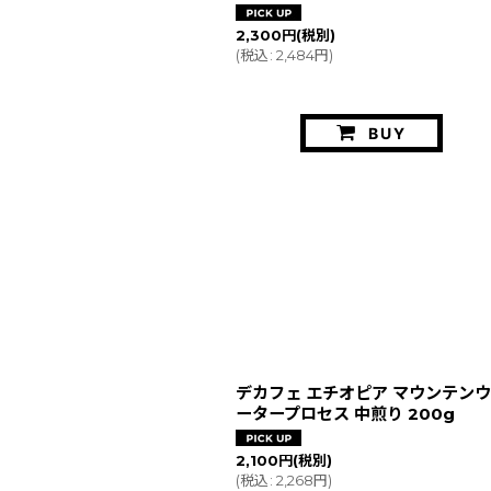
2,300
円
(税別)
(
税込
:
2,484
円
)
BUY
デカフェ エチオピア マウンテン
ータープロセス 中煎り 200g
2,100
円
(税別)
(
税込
:
2,268
円
)