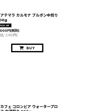
アテマラ カルモナ ブルボン中煎り
00g
,000
円
(税別)
税込
:
2,160
円
)
BUY
カフェ コロンビア ウォータープロ