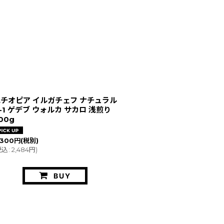
チオピア イルガチェフ ナチュラル
-1 ゲデブ ウォルカ サカロ 浅煎り
00g
,300
円
(税別)
税込
:
2,484
円
)
BUY