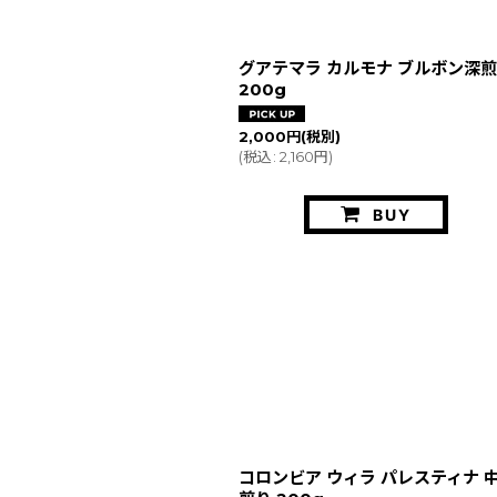
グアテマラ カルモナ ブルボン深
200g
2,000
円
(税別)
(
税込
:
2,160
円
)
BUY
コロンビア ウィラ パレスティナ 