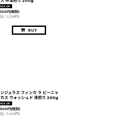
ス 中深煎り 200g
,100
円
(税別)
税込
:
2,268
円
)
BUY
ンジュラス フィンカ ラ ビーニャ
カス ウォッシュド 浅煎り 200g
,300
円
(税別)
税込
:
2,484
円
)