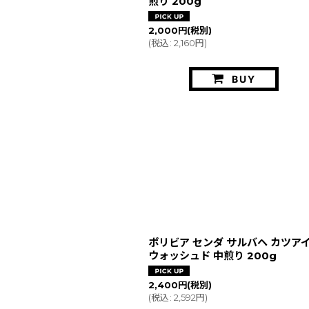
煎り 200g
2,000
円
(税別)
(
税込
:
2,160
円
)
BUY
ボリビア センダ サルバヘ カツア
ウォッシュド 中煎り 200g
2,400
円
(税別)
(
税込
:
2,592
円
)