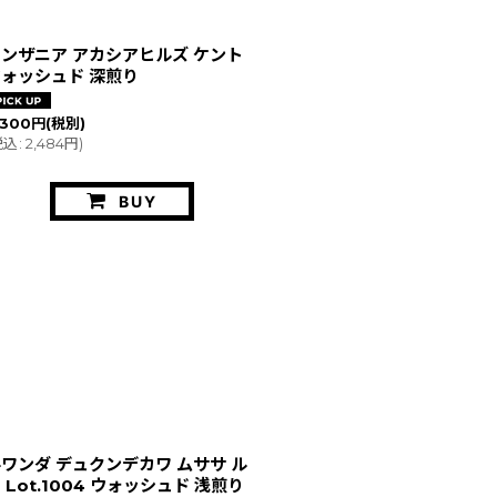
ンザニア アカシアヒルズ ケント
ォッシュド 深煎り
,300
円
(税別)
税込
:
2,484
円
)
BUY
ワンダ デュクンデカワ ムササ ル
 Lot.1004 ウォッシュド 浅煎り