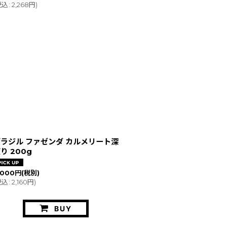
税込
:
2,268
円
)
ラジル ファゼンダ カルメリート深
り 200g
,000
円
(税別)
税込
:
2,160
円
)
BUY