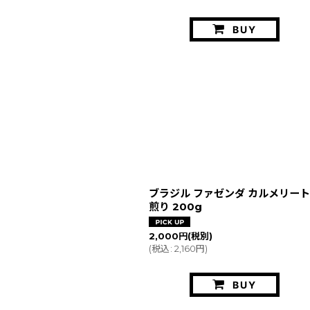
BUY
ブラジル ファゼンダ カルメリー
煎り 200g
2,000
円
(税別)
(
税込
:
2,160
円
)
BUY