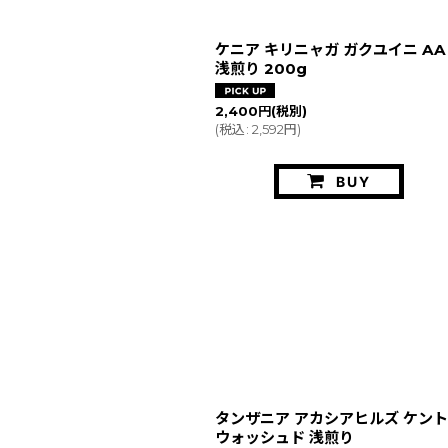
ケニア キリニャガ ガクユイニ AA
浅煎り 200g
2,400
円
(税別)
(
税込
:
2,592
円
)
BUY
タンザニア アカシアヒルズ ケント
ウォッシュド 浅煎り