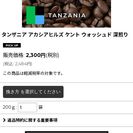
タンザニア アカシアヒルズ ケント ウォッシュド 深煎り
販売価格
:
2,300
円
(税別)
(
税込
:
2,484
円
)
この商品は軽減税率の対象です。
挽き方
を選択してください
200ｇ
:
袋
返品特約に関する重要事項