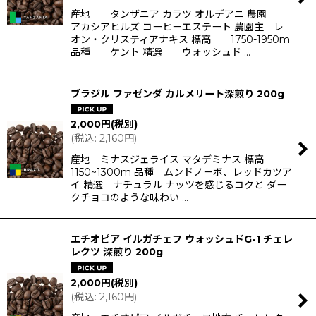
産地 タンザニア カラツ オルデアニ 農園
アカシアヒルズ コーヒーエステート 農園主 レ
オン・クリスティアナキス 標高 1750-1950m
品種 ケント 精選 ウォッシュド …
ブラジル ファゼンダ カルメリート深煎り 200g
2,000
円
(税別)
(
税込
:
2,160
円
)
産地 ミナスジェライス マタデミナス 標高
1150~1300m 品種 ムンドノーボ、レッドカツア
イ 精選 ナチュラル ナッツを感じるコクと ダー
クチョコのような味わい …
エチオピア イルガチェフ ウォッシュドG-1 チェレ
レクツ 深煎り 200g
2,000
円
(税別)
(
税込
:
2,160
円
)