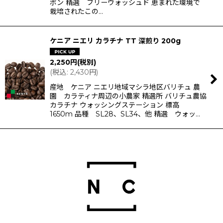
ボン 精選 フリーウォッシュド 恵まれた環境で
栽培されたこの…
ケニア ニエリ カラチナ TT 深煎り 200g
2,250
円
(税別)
(
税込
:
2,430
円
)
産地 ケニア ニエリ地域マシラ地区バリチュ 農
園 カラティナ周辺の小農家 精選所 バリチュ農協
カラチナ ウォッシングステーション 標高
1650m 品種 SL28、SL34、他 精選 ウォッ…