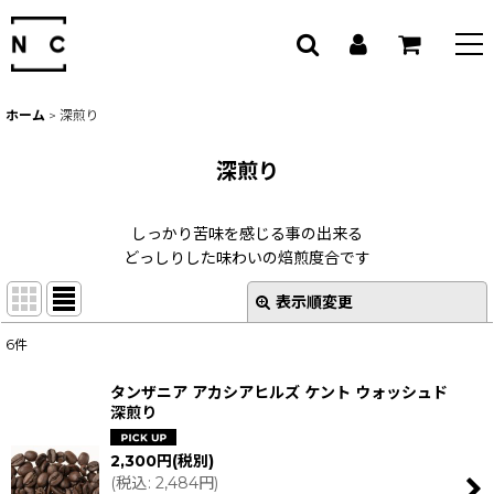
ホーム
>
深煎り
深煎り
しっかり苦味を感じる事の出来る
どっしりした味わいの焙煎度合です
表示順変更
閉じる
6
件
表示数
:
タンザニア アカシアヒルズ ケント ウォッシュド
深煎り
並び順
:
2,300
円
(税別)
(
税込
:
2,484
円
)
絞り込む