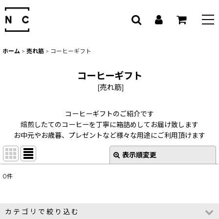
ホーム
>
売れ筋
>
コーヒーギフト
コーヒーギフト
[
売れ筋
]
コーヒーギフトのご紹介です
焙煎したてのコーヒーを丁寧に箱詰めしてお届け致します
お中元やお歳暮、プレゼントなど様々な用途にご利用頂けます
表示順変更
閉じる
0
件
サブカテゴリ
:
表示数
:
カテゴリで絞り込む