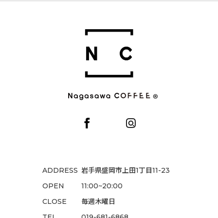
コーヒーギフト (全商品)
並び順
:
コーヒーギフト
絞り込む
ドリップパックコーヒーギフト
リキッドコーヒー・ラテベースギフト
ADDRESS
岩手県盛岡市上田1丁目11-23
OPEN
11:00~20:00
CLOSE
毎週木曜日
TEL
019-681-6868