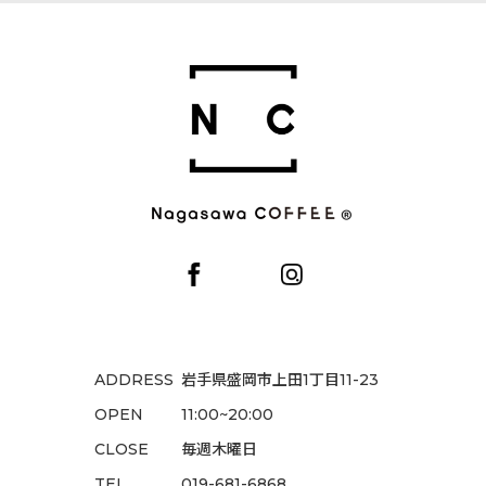
コーヒーギフト (全商品)
並び順
:
コーヒーギフト
絞り込む
ドリップパックコーヒーギフト
リキッドコーヒー・ラテベースギフト
ADDRESS
岩手県盛岡市上田1丁目11-23
OPEN
11:00~20:00
CLOSE
毎週木曜日
TEL
019-681-6868