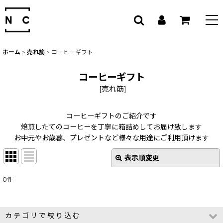
ホーム
>
売れ筋
>
コーヒーギフト
コーヒーギフト
[
売れ筋
]
コーヒーギフトのご紹介です
焙煎したてのコーヒーを丁寧に箱詰めしてお届け致します
お中元やお歳暮、プレゼントなど様々な用途にご利用頂けます
表示順変更
閉じる
0
件
サブカテゴリ
:
表示数
:
カテゴリで絞り込む