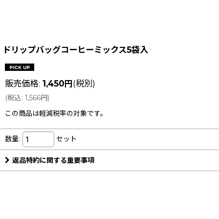
ドリップバッグコーヒーミックス5袋入
販売価格
:
1,450
円
(税別)
(
税込
:
1,566
円
)
この商品は軽減税率の対象です。
数量
:
セット
返品特約に関する重要事項