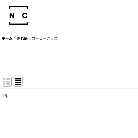
ホーム
>
売れ筋
>
コーヒーグッズ
0
件
表示数
:
並び順
: